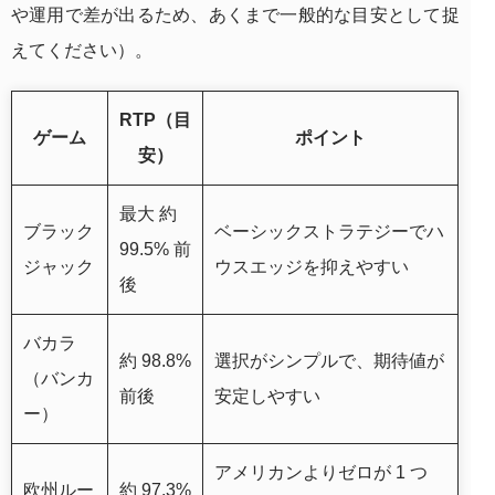
や運用で差が出るため、あくまで一般的な目安として捉
えてください）。
RTP（目
ゲーム
ポイント
安）
最大 約
ブラック
ベーシックストラテジーでハ
99.5% 前
ジャック
ウスエッジを抑えやすい
後
バカラ
約 98.8%
選択がシンプルで、期待値が
（バンカ
前後
安定しやすい
ー）
アメリカンよりゼロが 1 つ
欧州ルー
約 97.3%