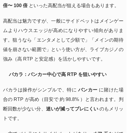
倍〜 100 倍
といった高配当が狙える場合もあります。
高配当は魅力ですが、一般にサイドベットはメインゲー
ムよりハウスエッジが高めになりやすい傾向がありま
す。狙うなら「エンタメとして少額で」「メインの期待
値を崩さない範囲で」という使い方が、ライブカジノの
強み（高 RTP と安定感）を活かしやすいです。
バカラ：バンカー中心で高 RTP を狙いやすい
バカラは操作がシンプルで、特に
バンカー
に賭けた場
合の RTP が高め（目安で 約 98.8% ）と言われます。判
断回数が少ない分、
迷いが減ってブレにくい
のもメリッ
トです。