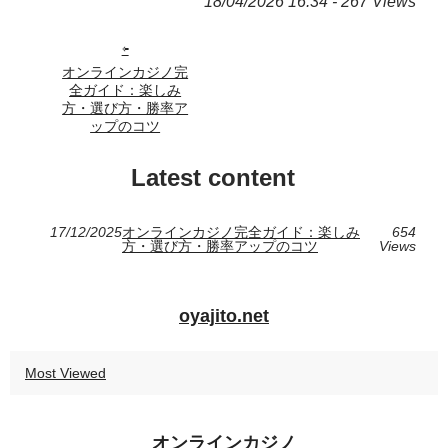
18/04/2026 16:34 - 267 Views
オンラインカジノ完
全ガイド：楽しみ
方・選び方・勝率ア
ップのコツ
Latest content
17/12/2025
オンラインカジノ完全ガイド：楽しみ
654
方・選び方・勝率アップのコツ
Views
oyajito.net
Most Viewed
オンラインカジノ