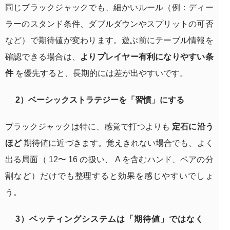
同じブラックジャックでも、細かいルール（例：ディー
ラーのスタンド条件、ダブルダウンやスプリットの可否
など）で期待値が変わります。遊ぶ前にテーブル情報を
確認できる場合は、
よりプレイヤー有利になりやすい条
件
を優先すると、長期的には差が出やすいです。
2）ベーシックストラテジーを「習慣」にする
ブラックジャックは特に、感覚で打つよりも
定石に沿う
ほど
期待値に近づきます。覚えきれない場合でも、よく
出る局面（ 12〜 16 の扱い、 A を含むハンド、ペアの分
割など）だけでも整理すると効果を感じやすいでしょ
う。
3）ベッティングシステムは「期待値」ではなく