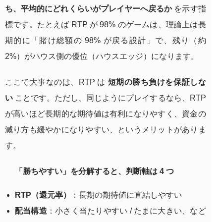
ち、平均的にどれくらいがプレイヤーへ戻るか
を示す指
標です。たとえば RTP が 98% のゲームは、理論上は長
期的に「賭け総額の 98% が戻る設計」で、残り（約
2%）がハウス側の優位（ハウスエッジ）になります。
ここで大事なのは、RTP は
短期の勝ち負けを保証しな
い
ことです。ただし、同じようにプレイするなら、RTP
が高いほど長期的な期待値は有利になりやすく、資金の
減り方も緩やかになりやすい、というメリットがありま
す。
「勝ちやすい」を分解すると、判断軸は 4 つ
RTP（還元率）
：長期の期待値に直結しやすい
配当構造
：小さく当たりやすい / たまに大きい、など