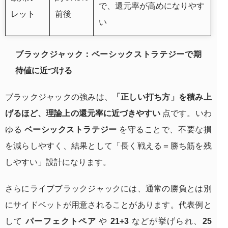
で、還元率が高めになりやす
レット
前後
い
ブラックジャック：ベーシックストラテジーで期
待値に近づける
ブラックジャックの強みは、
「正しい打ち方」を積み上
げるほど、理論上の還元率に近づきやすい
点です。いわ
ゆる
ベーシックストラテジー
を守ることで、不要な損
を減らしやすく、結果として「長く戦える＝勝ち筋を残
しやすい」設計になります。
さらにライブブラックジャックには、通常の勝負とは別
にサイドベットが用意されることがあります。代表例と
して
パーフェクトペア
や
21+3
などが挙げられ、
25