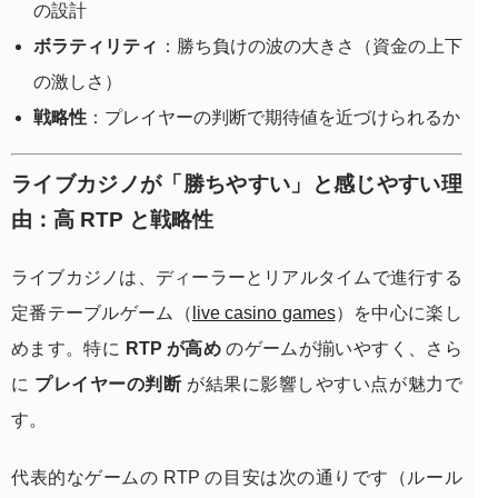
の設計
ボラティリティ
：勝ち負けの波の大きさ（資金の上下
の激しさ）
戦略性
：プレイヤーの判断で期待値を近づけられるか
ライブカジノが「勝ちやすい」と感じやすい理
由：高 RTP と戦略性
ライブカジノは、ディーラーとリアルタイムで進行する
定番テーブルゲーム（
live casino games
）を中心に楽し
めます。特に
RTP が高め
のゲームが揃いやすく、さら
に
プレイヤーの判断
が結果に影響しやすい点が魅力で
す。
代表的なゲームの RTP の目安は次の通りです（ルール